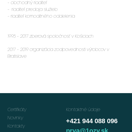
- obchodný riaditeľ
- riaditeľ predaja služieb
- riaditeľ komoditného oddelenia
1995 - 2017 zberová spoločnosť v Košiciach
2017 - 2019 organizácia zodpovednosti výrobcov v
Bratislave
Certifikáty
Kontaktné údaje
Novinky
+421 944 088 096
Kontakty
prva@1ozv.sk