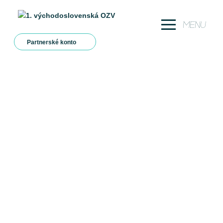
MENU
Partnerské konto
O nás
Certifikáty
Služby
KTO SME
Legislatíva
Sme tím pracovníkov s dlhoročnými skúsenosťami v
odpadovom hospodárstve
Na stiahnutie
Kontakty