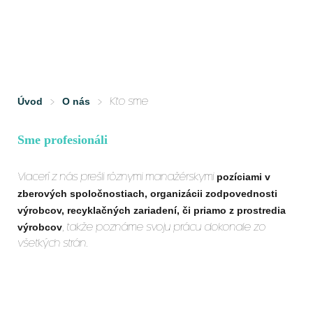
Úvod
O nás
>
>
Kto sme
Sme profesionáli
pozíciami v
Viacerí z nás prešli rôznymi manažérskymi
zberových spoločnostiach, organizácii zodpovednosti
výrobcov, recyklačných zariadení, či priamo z prostredia
výrobcov
, takže poznáme svoju prácu dokonale zo
všetkých strán.